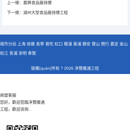
上一條：
嘉興食品廠排煙
下一條：
湖州大型食品廠排煙工程
城市分站
上海
徐匯
長寧
普陀
虹口
楊浦
黃浦
靜安
寶山
閔行
嘉定
金山
松江
青浦
崇明
奉賢
版權(quán)所有 ? 2026 凈覽暖通工程
商盟客服
您好，歡迎蒞臨凈覽暖通
工程，歡迎咨詢...