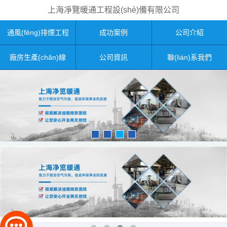
上海凈覽暖通工程設(shè)備有限公司
通風(fēng)排煙工程
成功案例
公司介紹
廠房生產(chǎn)線
公司資訊
聯(lián)系我們