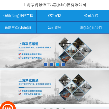
上海凈覽暖通工程設(shè)備有限公司
通風(fēng)排煙工程
成功案例
公司介紹
廠房生產(chǎn)線
公司資訊
聯(lián)系我們