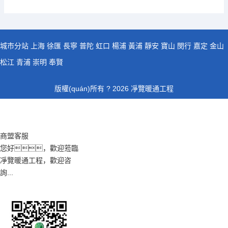
城市分站
上海
徐匯
長寧
普陀
虹口
楊浦
黃浦
靜安
寶山
閔行
嘉定
金山
松江
青浦
崇明
奉賢
版權(quán)所有 ? 2026 凈覽暖通工程
商盟客服
您好，歡迎蒞臨
凈覽暖通工程，歡迎咨
詢...