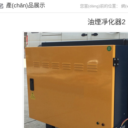
產(chǎn)品展示
您當(dāng)前的位置：
網(
油煙凈化器2