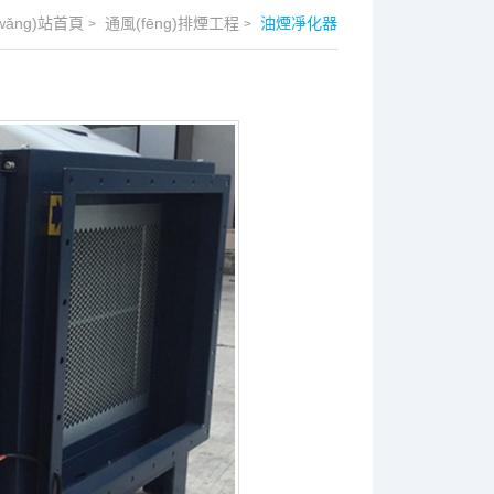
wǎng)站首頁
通風(fēng)排煙工程
油煙凈化器
>
>