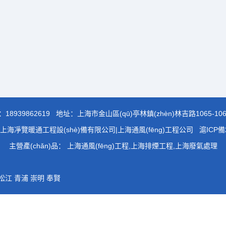
：
18939862619
地址：上海市金山區(qū)亭林鎮(zhèn)林吉路1065-10
：上海凈覽暖通工程設(shè)備有限公司|上海通風(fēng)工程公司
滬ICP備2
主營產(chǎn)品： 上海通風(fēng)工程,上海排煙工程,上海廢氣處理
松江
青浦
崇明
奉賢