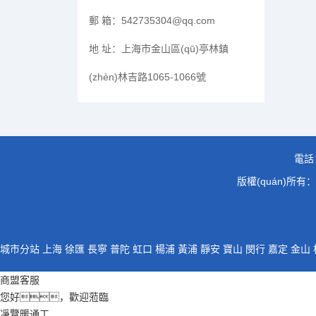
郵 箱：
542735304@qq.com
地 址：
上海市金山區(qū)亭林鎮
(zhèn)林吉路1065-1066號
電話
版權(quán)所有
城市分站
上海
徐匯
長寧
普陀
虹口
楊浦
黃浦
靜安
寶山
閔行
嘉定
金山
商盟客服
您好，歡迎蒞臨
凈覽暖通工