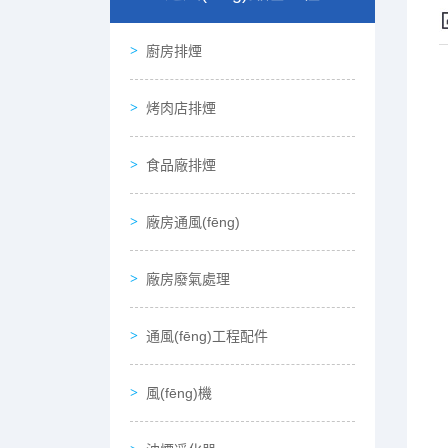
廚房排煙
烤肉店排煙
食品廠排煙
廠房通風(fēng)
廠房廢氣處理
通風(fēng)工程配件
風(fēng)機