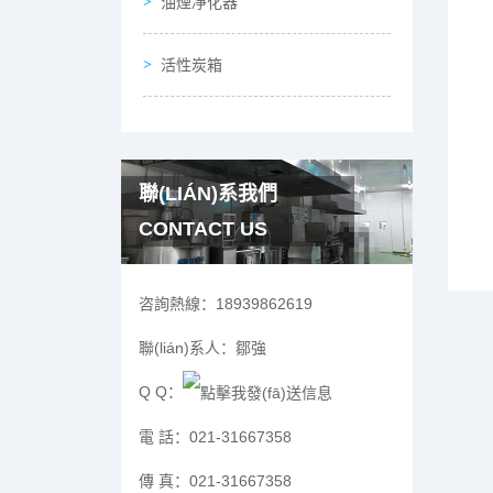
油煙凈化器
活性炭箱
聯(LIÁN)系我們
CONTACT US
咨詢熱線：
18939862619
聯(lián)系人：
鄒強
Q Q：
電 話：
021-31667358
傳 真：
021-31667358