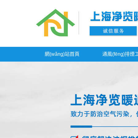
網(wǎng)站首頁
通風(fēng)排煙
供應(yīng)信息
聯(lián)系我們