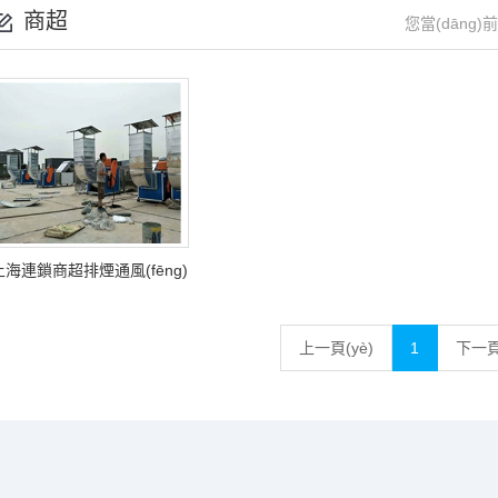
商超
您當(dāng
上海連鎖商超排煙通風(fēng)
工程
上一頁(yè)
1
下一頁(