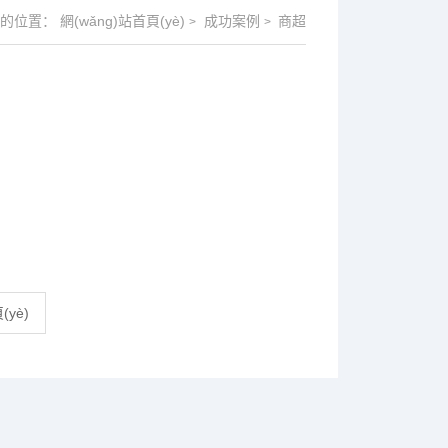
)前的位置：
網(wǎng)站首頁(yè)
成功案例
商超
>
>
yè)