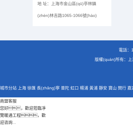
地 址：
上海市金山區(qū)亭林鎮
(zhèn)林吉路1065-1066號(hào)
電話：
版權(quán)所有：
城市分站
上海
徐匯
長(zhǎng)寧
普陀
虹口
楊浦
黃浦
靜安
寶山
閔行
嘉
商盟客服
您好，歡迎蒞臨凈
覽暖通工程，歡
迎咨詢...