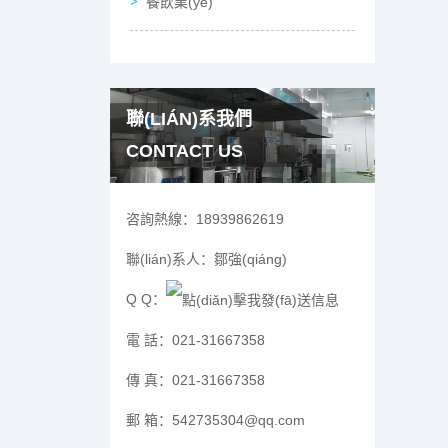
餐飲業(yè)
聯(LIÁN)系我們
CONTACT US
咨詢熱線：
18939862619
聯(lián)系人：
鄒強(qiáng)
Q Q：
電 話：
021-31667358
傳 真：
021-31667358
郵 箱：
542735304@qq.com