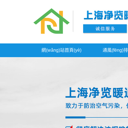
網(wǎng)站首頁(yè)
通風(fēng
供應(yīng)信息
聯(lián)系我們