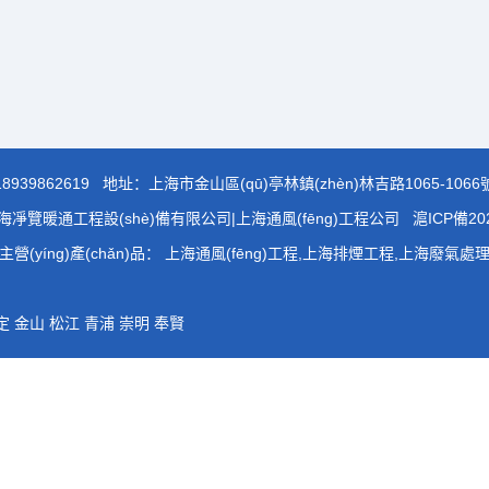
18939862619
地址：上海市金山區(qū)亭林鎮(zhèn)林吉路1065-1066號
上海凈覽暖通工程設(shè)備有限公司|上海通風(fēng)工程公司
滬ICP備202
主營(yíng)產(chǎn)品： 上海通風(fēng)工程,上海排煙工程,上海廢氣處
定
金山
松江
青浦
崇明
奉賢