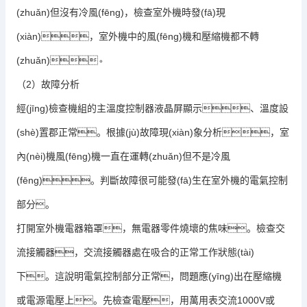
(zhuǎn)但沒有冷風(fēng)，檢查室外機時發(fā)現
(xiàn)，室外機中的風(fēng)機和壓縮機都不轉
(zhuǎn)。
（2）故障分析
經(jīng)檢查機組的主溫度控制器液晶屏顯示、溫度設
(shè)置郡正常。根據(jù)故障現(xiàn)象分析，室
內(nèi)機風(fēng)機一直在運轉(zhuǎn)但不是冷風
(fēng)。判斷故障很可能發(fā)生在室外機的電氣控制
部分。
打開室外機電器箱罩，無電器零件燒壞的焦味。檢查交
流接觸器，交流接觸器處在吸合的正常工作狀態(tài)
下。這說明電氣控制部分正常，問題應(yīng)出在壓縮機
或電源電壓上。先檢查電壓，用萬用表交流1000V或