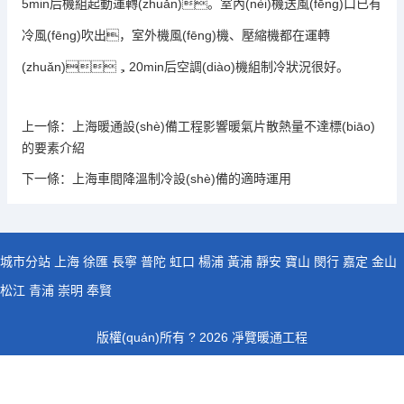
5min后機組起動運轉(zhuǎn)。室內(nèi)機送風(fēng)口已有
冷風(fēng)吹出，室外機風(fēng)機、壓縮機都在運轉
(zhuǎn)，20min后空調(diào)機組制冷狀況很好。
上一條：
上海暖通設(shè)備工程影響暖氣片散熱量不達標(biāo)
的要素介紹
下一條：
上海車間降溫制冷設(shè)備的適時運用
城市分站
上海
徐匯
長寧
普陀
虹口
楊浦
黃浦
靜安
寶山
閔行
嘉定
金山
松江
青浦
崇明
奉賢
版權(quán)所有 ? 2026 凈覽暖通工程