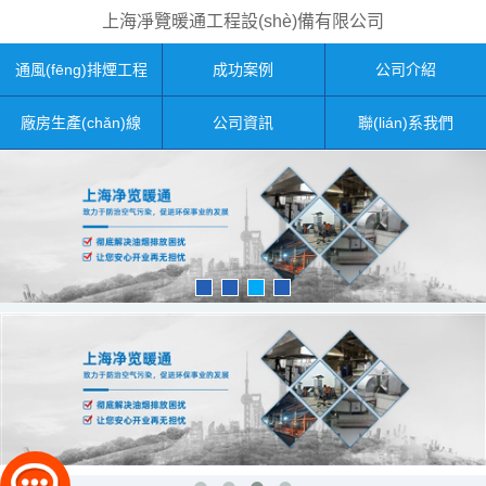
上海凈覽暖通工程設(shè)備有限公司
通風(fēng)排煙工程
成功案例
公司介紹
廠房生產(chǎn)線
公司資訊
聯(lián)系我們